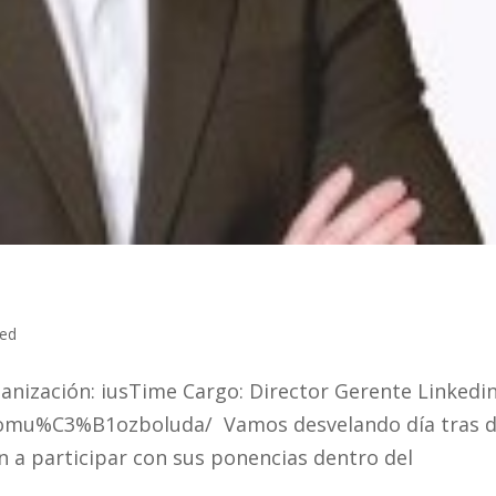
zed
ización: iusTime Cargo: Director Gerente Linkedin
iomu%C3%B1ozboluda/ Vamos desvelando día tras d
n a participar con sus ponencias dentro del