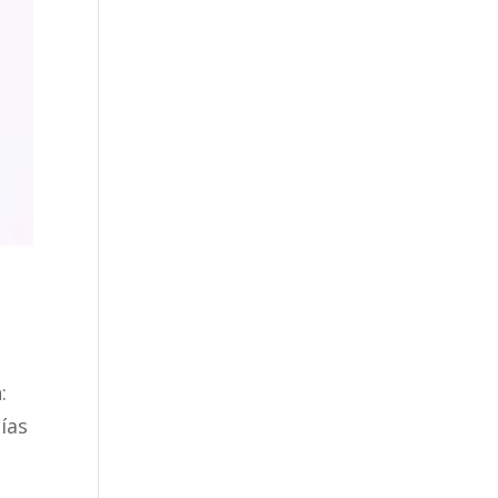
:
ías